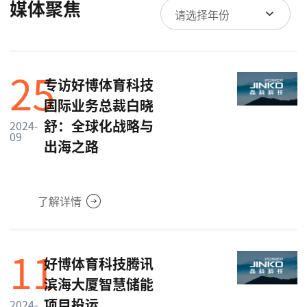
媒体聚焦
请选择年份
25
专访好博体育科技
国际业务总裁白晓
舒：全球化战略与
2024-
09
出海之路
了解详情
11
好博体育科技腾讯
滨海大厦智慧储能
项目投运
2024-