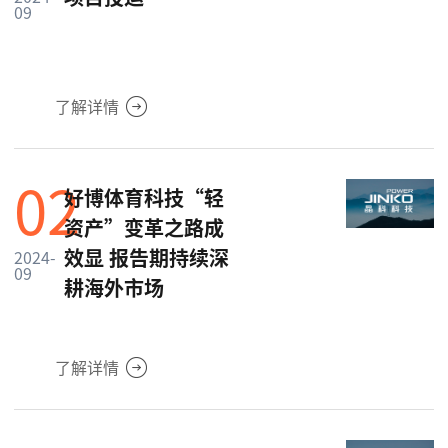
09
了解详情
02
好博体育科技“轻
资产”变革之路成
效显 报告期持续深
2024-
09
耕海外市场
了解详情