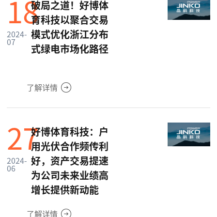
18
破局之道！好博体
育科技以聚合交易
模式优化浙江分布
2024-
07
式绿电市场化路径
了解详情
27
好博体育科技：户
用光伏合作频传利
好，资产交易提速
2024-
06
为公司未来业绩高
增长提供新动能
了解详情